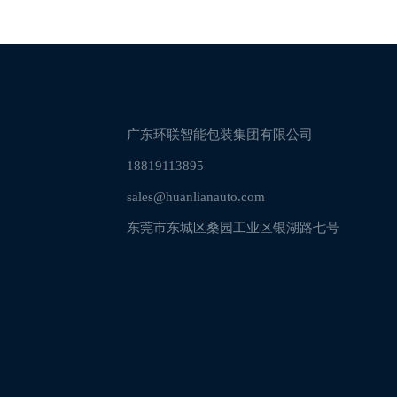
广东环联智能包装集团有限公司
18819113895
sales@huanlianauto.com
东莞市东城区桑园工业区银湖路七号