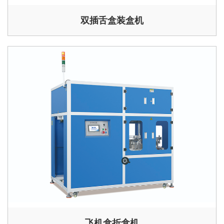
双插舌盒装盒机
飞机盒折盒机