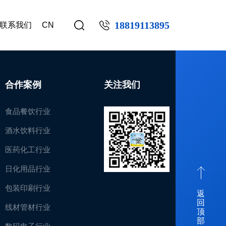
18819113895
联系我们
CN
合作案例
关注我们
食品餐饮行业
酒水饮料行业
医药化工行业
日化用品行业
包装印刷行业
返
回
线材管材行业
顶
部