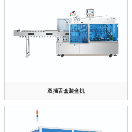
双插舌盒装盒机