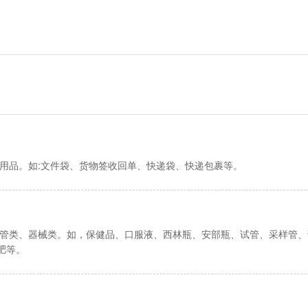
流用品。如:文件袋、货物签收回单、快递袋、快递包裹等。
试管类、器械类。如，保健品、口服液、西林瓶、安部瓶、试管、采样管
肥等。