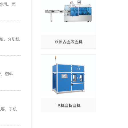
华水乳、面
热板、分切机
双插舌盒装盒机
管、塑料
飞机盒折盒机
电容、手机