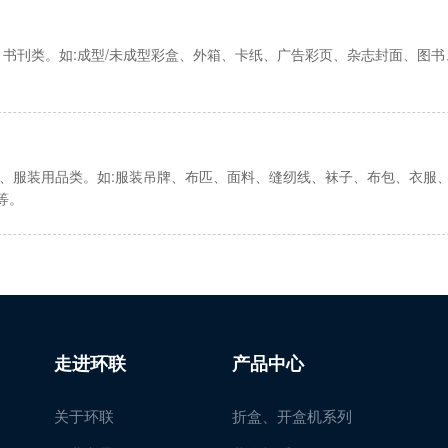
类、书刊类。如:成型/未成型彩盒、外箱、卡纸、广告彩页、杂志封面、图
品、服装用品类。如:服装吊牌、布匹、面料、缝纫线、袜子、布包、衣服
等。
走进环联
产品中心
关于环联
折盒、开盒机系列