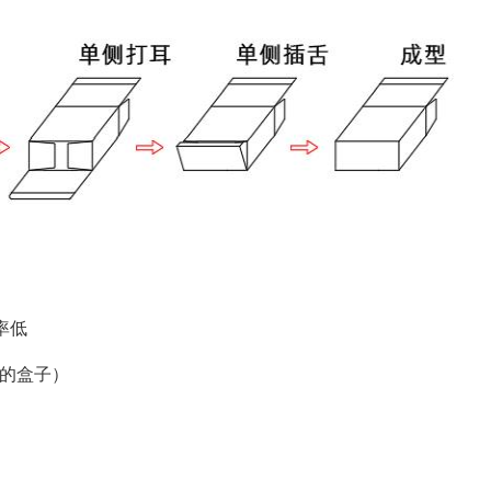
率低
 的盒子）
；