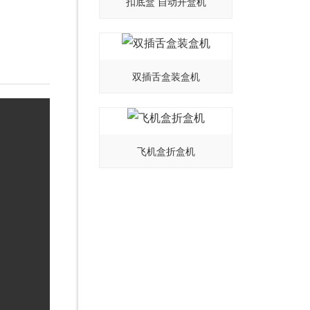
扣底盒 自动开盒机
双插舌盒装盒机
飞机盒折盒机