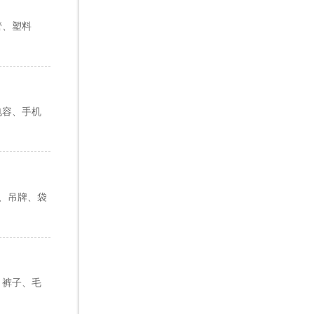
管、塑料
电容、手机
书、吊牌、袋
、裤子、毛