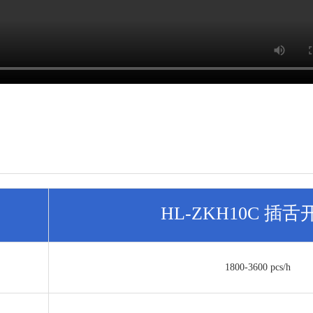
HL-ZKH10C 插
1800-3600 pcs/h