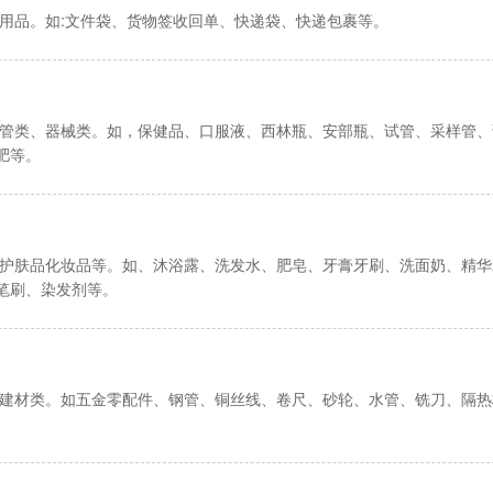
流用品。如:文件袋、货物签收回单、快递袋、快递包裹等。
试管类、器械类。如，保健品、口服液、西林瓶、安部瓶、试管、采样管
肥等。
、护肤品化妆品等。如、沐浴露、洗发水、肥皂、牙膏牙刷、洗面奶、精
笔刷、染发剂等。
、建材类。如五金零配件、钢管、铜丝线、卷尺、砂轮、水管、铣刀、隔