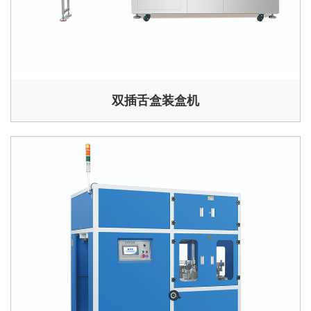
双插舌盒装盒机