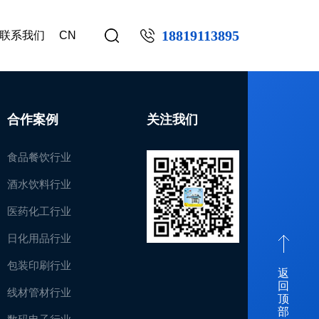
18819113895
联系我们
CN
合作案例
关注我们
食品餐饮行业
酒水饮料行业
医药化工行业
日化用品行业
包装印刷行业
返
回
线材管材行业
顶
部