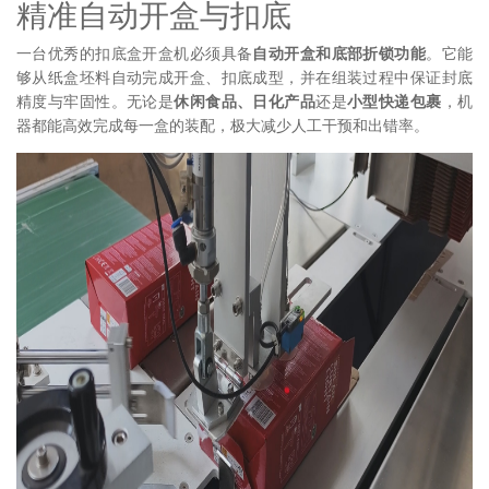
精准自动开盒与扣底
一台优秀的扣底盒开盒机必须具备
自动开盒和底部折锁功能
。它能
够从纸盒坯料自动完成开盒、扣底成型，并在组装过程中保证封底
精度与牢固性。无论是
休闲食品、日化产品
还是
小型快递包裹
，机
器都能高效完成每一盒的装配，极大减少人工干预和出错率。